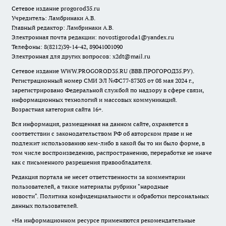
Сетевое издание
progorod35.r
u
Учредитель: Ламбринаки А.В.
Главный редактор: Ламбринаки А.В.
Электронная почта редакции:
novostigoroda1@yandex.ru
Телефоны: 8(8212)39-14-42, 89041001090
Электронная для других вопросов: x2dt@mail.ru
Сетевое издание WWW.PROGOROD35.RU (ВВВ.ПРОГОРОД35.РУ).
Регистрационный номер СМИ ЭЛ №ФС77-87303 от 08 мая 2024 г.,
зарегистрировано Федеральной службой по надзору в сфере связи,
информационных технологий и массовых коммуникаций.
Возрастная категория сайта 16+.
Вся информация, размещенная на данном сайте, охраняется в
соответствии с законодательством РФ об авторском праве и не
подлежит использованию кем-либо в какой бы то ни было форме, в
том числе воспроизведению, распространению, переработке не иначе
как с письменного разрешения правообладателя.
Редакция портала не несет ответственности за комментарии
пользователей, а также материалы рубрики "народные
новости".
Политика конфиденциальности и обработки персональных
данных пользователей
.
«На информационном ресурсе применяются рекомендательные