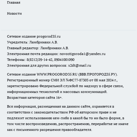
Главная
Новости
Сетевое издание
progorod35.r
u
Учредитель: Ламбринаки А.В.
Главный редактор: Ламбринаки А.В.
Электронная почта редакции:
novostigoroda1@yandex.ru
Телефоны: 8(8212)39-14-42, 89041001090
Электронная для других вопросов: x2dt@mail.ru
Сетевое издание WWW.PROGOROD35.RU (ВВВ.ПРОГОРОД35.РУ).
Регистрационный номер СМИ ЭЛ №ФС77-87303 от 08 мая 2024 г.,
зарегистрировано Федеральной службой по надзору в сфере связи,
информационных технологий и массовых коммуникаций.
Возрастная категория сайта 16+.
Вся информация, размещенная на данном сайте, охраняется в
соответствии с законодательством РФ об авторском праве и не
подлежит использованию кем-либо в какой бы то ни было форме, в
том числе воспроизведению, распространению, переработке не иначе
как с письменного разрешения правообладателя.