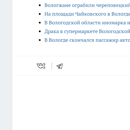
Вологжане ограбили череповецки
На площади Чайковского в Вологд
В Вологодской области иномарка н
Драка в супермаркете Вологодско
В Вологде скончался пассажир авт