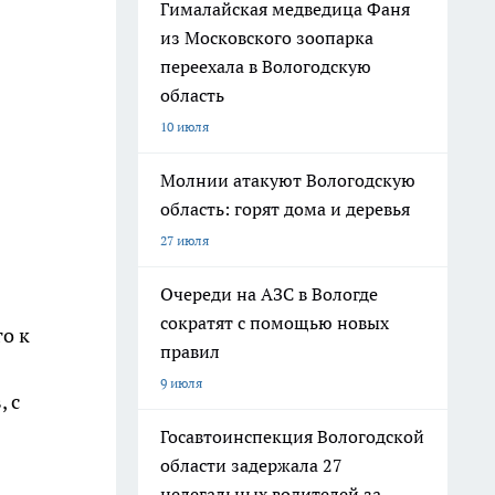
Гималайская медведица Фаня
из Московского зоопарка
переехала в Вологодскую
область
10 июля
Молнии атакуют Вологодскую
область: горят дома и деревья
27 июля
Очереди на АЗС в Вологде
сократят с помощью новых
о к
правил
9 июля
 с
Госавтоинспекция Вологодской
области задержала 27
нелегальных водителей за