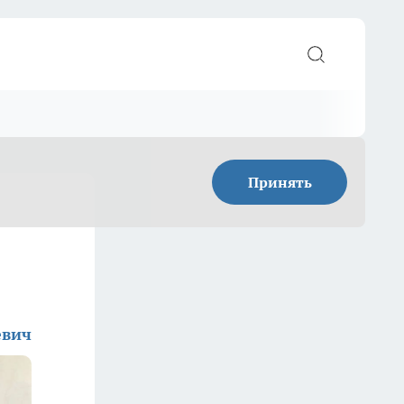
Принять
евич