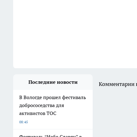
Последние новости
Комментарии н
В Вологде прошел фестиваль
добрососедства для
активистов ТОС
08:45
Фестиваль “Небо Славян” в