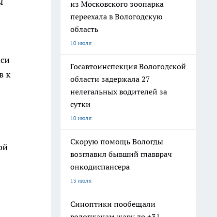
ы
из Московского зоопарка
переехала в Вологодскую
область
10 июля
иси
Госавтоинспекция Вологодской
в к
области задержала 27
нелегальных водителей за
сутки
10 июля
Скорую помощь Вологды
ой
возглавил бывший главврач
онкодиспансера
13 июля
Синоптики пообещали
вологжанам жару до +31