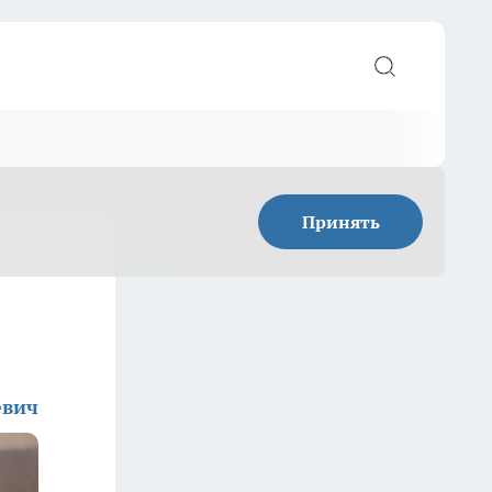
Принять
евич