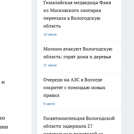
Гималайская медведица Фаня
из Московского зоопарка
переехала в Вологодскую
область
10 июля
Молнии атакуют Вологодскую
область: горят дома и деревья
27 июля
Очереди на АЗС в Вологде
 и
сократят с помощью новых
правил
9 июля
во
Госавтоинспекция Вологодской
области задержала 27
ыми
нелегальных водителей за