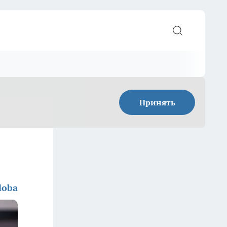
Принять
loba