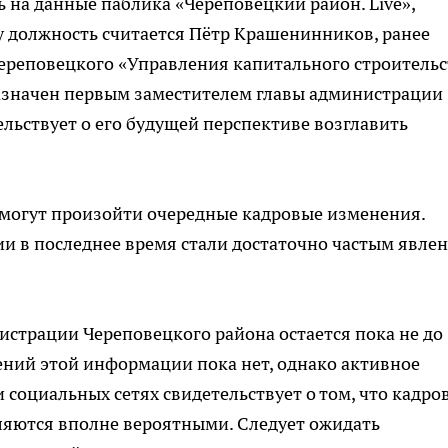
сь на данные паблика «Череповецкий район. Live»,
у должность считается Пётр Крашенинников, ранее
ереповецкого «Управления капитального строительс
назначен первым заместителем главы администрации
ельствует о его будущей перспективе возглавить
 могут произойти очередные кадровые изменения.
ии в последнее время стали достаточно частым явле
истрации Череповецкого района остается пока не до
ний этой информации пока нет, однако активное
 социальных сетях свидетельствует о том, что кадро
ляются вполне вероятными. Следует ожидать