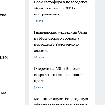
Сбой светофора в Вологодской
области привёл к ДТП с
пострадавшей
тва
9 июля
Гималайская медведица Фаня
из Московского зоопарка
переехала в Вологодскую
область
нием
10 июля
Очереди на АЗС в Вологде
сократят с помощью новых
правил
9 июля
вые
Молнии атакуют Вологодскую
область: горят дома и деревья