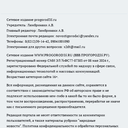
Сетевое издание
progorod35.r
u
Учредитель: Ламбринаки А.В.
Главный редактор: Ламбринаки А.В.
Электронная почта редакции:
novostigoroda1@yandex.ru
Телефоны: 8(8212)39-14-42, 89041001090
Электронная для других вопросов: x2dt@mail.ru
Сетевое издание WWW.PROGOROD35.RU (ВВВ.ПРОГОРОД35.РУ).
Регистрационный номер СМИ ЭЛ №ФС77-87303 от 08 мая 2024 г.,
зарегистрировано Федеральной службой по надзору в сфере связи,
информационных технологий и массовых коммуникаций.
Возрастная категория сайта 16+.
Вся информация, размещенная на данном сайте, охраняется в
соответствии с законодательством РФ об авторском праве и не
подлежит использованию кем-либо в какой бы то ни было форме, в
том числе воспроизведению, распространению, переработке не иначе
как с письменного разрешения правообладателя.
Редакция портала не несет ответственности за комментарии
пользователей, а также материалы рубрики "народные
новости".
Политика конфиденциальности и обработки персональных