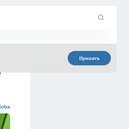
Принять
е
loba