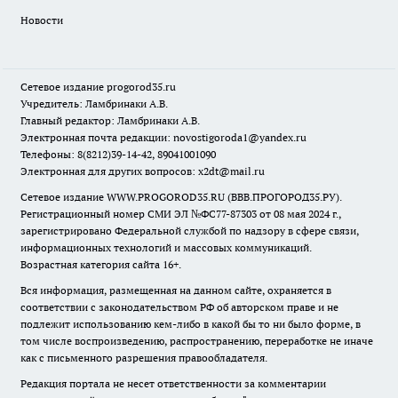
Новости
Сетевое издание
progorod35.r
u
Учредитель: Ламбринаки А.В.
Главный редактор: Ламбринаки А.В.
Электронная почта редакции:
novostigoroda1@yandex.ru
Телефоны: 8(8212)39-14-42, 89041001090
Электронная для других вопросов: x2dt@mail.ru
Сетевое издание WWW.PROGOROD35.RU (ВВВ.ПРОГОРОД35.РУ).
Регистрационный номер СМИ ЭЛ №ФС77-87303 от 08 мая 2024 г.,
зарегистрировано Федеральной службой по надзору в сфере связи,
информационных технологий и массовых коммуникаций.
Возрастная категория сайта 16+.
Вся информация, размещенная на данном сайте, охраняется в
соответствии с законодательством РФ об авторском праве и не
подлежит использованию кем-либо в какой бы то ни было форме, в
том числе воспроизведению, распространению, переработке не иначе
как с письменного разрешения правообладателя.
Редакция портала не несет ответственности за комментарии