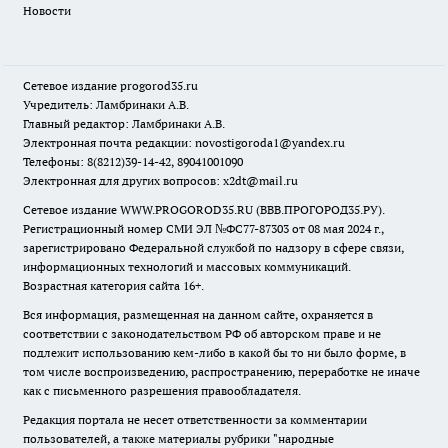
Новости
Сетевое издание
progorod35.r
u
Учредитель: Ламбринаки А.В.
Главный редактор: Ламбринаки А.В.
Электронная почта редакции:
novostigoroda1@yandex.ru
Телефоны: 8(8212)39-14-42, 89041001090
Электронная для других вопросов: x2dt@mail.ru
Сетевое издание WWW.PROGOROD35.RU (ВВВ.ПРОГОРОД35.РУ).
Регистрационный номер СМИ ЭЛ №ФС77-87303 от 08 мая 2024 г.,
зарегистрировано Федеральной службой по надзору в сфере связи,
информационных технологий и массовых коммуникаций.
Возрастная категория сайта 16+.
Вся информация, размещенная на данном сайте, охраняется в
соответствии с законодательством РФ об авторском праве и не
подлежит использованию кем-либо в какой бы то ни было форме, в
том числе воспроизведению, распространению, переработке не иначе
как с письменного разрешения правообладателя.
Редакция портала не несет ответственности за комментарии
пользователей, а также материалы рубрики "народные