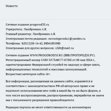
Новости
Сетевое издание
progorod35.r
u
Учредитель: Ламбринаки А.В.
Главный редактор: Ламбринаки А.В.
Электронная почта редакции:
novostigoroda1@yandex.ru
Телефоны: 8(8212)39-14-42, 89041001090
Электронная для других вопросов: x2dt@mail.ru
Сетевое издание WWW.PROGOROD35.RU (ВВВ.ПРОГОРОД35.РУ).
Регистрационный номер СМИ ЭЛ №ФС77-87303 от 08 мая 2024 г.,
зарегистрировано Федеральной службой по надзору в сфере связи,
информационных технологий и массовых коммуникаций.
Возрастная категория сайта 16+.
Вся информация, размещенная на данном сайте, охраняется в
соответствии с законодательством РФ об авторском праве и не
подлежит использованию кем-либо в какой бы то ни было форме, в
том числе воспроизведению, распространению, переработке не иначе
как с письменного разрешения правообладателя.
Редакция портала не несет ответственности за комментарии