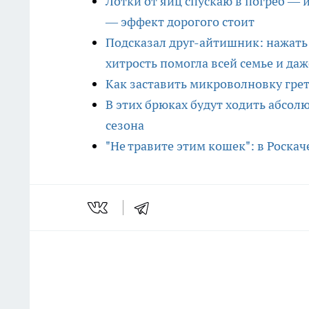
Лотки от яиц спускаю в погреб — 
— эффект дорогого стоит
Подсказал друг-айтишник: нажать 
хитрость помогла всей семье и даж
Как заставить микроволновку греть 
В этих брюках будут ходить абсол
сезона
"Не травите этим кошек": в Роска