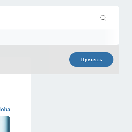
Принять
loba