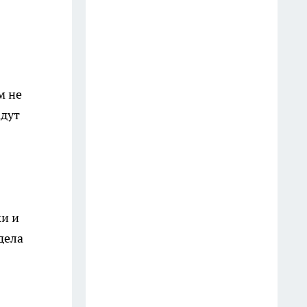
11 июля
Власти объяснили смысл
нового монумента Сталину и
Бардину в Вологодской
м не
области
адут
15 июля
В Вологде перед судом
предстанут три родственницы
по делу об изготовлении
видеоконтента интимного
ки и
характера
дела
17 июля
Молнии атакуют Вологодскую
область: горят дома и деревья