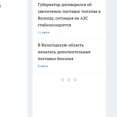
Губернатор договорился об
м
увеличении поставок топлива в
Вологду, ситуация на АЗС
стабилизируется
11 июля
В Вологодскую область
начались дополнительные
поставки бензина
9 июля
"Не флиртуйте со мной":
Ксения Собчак и Губернатор
Вологодской области устроили
перепалку из-за байков
16 июля