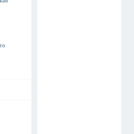
жая
области назвала безопасную
норму мороженого для детей
20 июля
Суд в Вологде арестовал
го
подозреваемого в убийстве
продавца
26 июля
Стало известно, сколько
заработал Губернатор
Вологодской области за 2025
год
24 июля