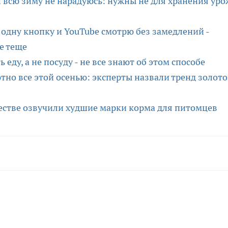
и всю зиму не нарадуюсь: нужны не для хранения уро
одну кнопку и YouTube смотрю без замедлений -
е теще
еду, а не посуду - не все знают об этом способе
ютно все этой осенью: эксперты назвали тренд золото
честве озвучили худшие марки корма для питомцев