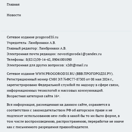
Главная
Новости
Сетевое издание
progorod35.r
u
Учредитель: Ламбринаки А.В.
Главный редактор: Ламбринаки А.В.
Электронная почта редакции:
novostigoroda1@yandex.ru
Телефоны: 8(8212)39-14-42, 89041001090
Электронная для других вопросов: x2dt@mail.ru
Сетевое издание WWW.PROGOROD35.RU (ВВВ.ПРОГОРОД35.РУ).
Регистрационный номер СМИ ЭЛ №ФС77-87303 от 08 мая 2024 г.,
зарегистрировано Федеральной службой по надзору в сфере связи,
информационных технологий и массовых коммуникаций.
Возрастная категория сайта 16+.
Вся информация, размещенная на данном сайте, охраняется в
соответствии с законодательством РФ об авторском праве и не
подлежит использованию кем-либо в какой бы то ни было форме, в
том числе воспроизведению, распространению, переработке не иначе
как с письменного разрешения правообладателя.