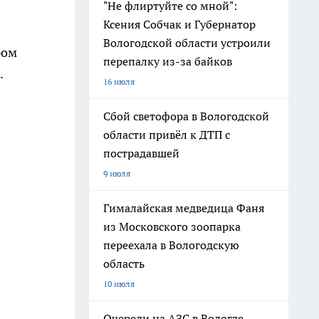
"Не флиртуйте со мной":
Ксения Собчак и Губернатор
Вологодской области устроили
ром
перепалку из-за байков
.
16 июля
Сбой светофора в Вологодской
области привёл к ДТП с
пострадавшей
9 июля
Гималайская медведица Фаня
из Московского зоопарка
переехала в Вологодскую
область
10 июля
Очереди на АЗС в Вологде