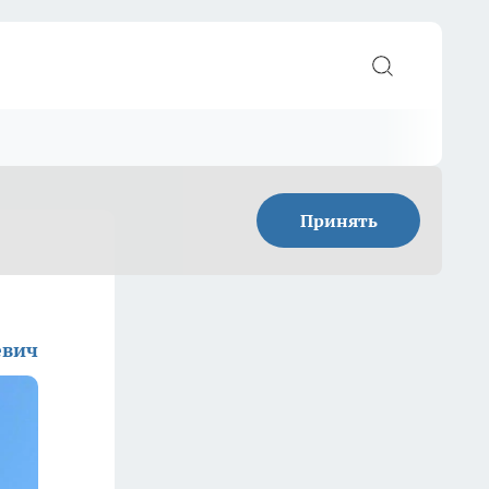
Принять
евич