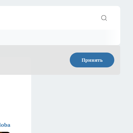
Принять
loba