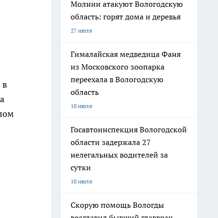
Молнии атакуют Вологодскую
область: горят дома и деревья
27 июля
Гималайская медведица Фаня
из Московского зоопарка
переехала в Вологодскую
 в
область
да
10 июля
алом
Госавтоинспекция Вологодской
области задержала 27
нелегальных водителей за
сутки
10 июля
Скорую помощь Вологды
возглавил бывший главврач