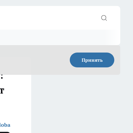
Принять
:
т
loba