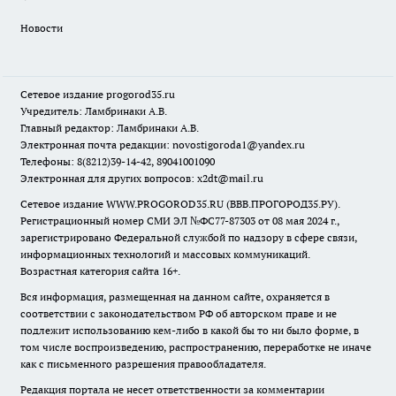
Новости
Сетевое издание
progorod35.r
u
Учредитель: Ламбринаки А.В.
Главный редактор: Ламбринаки А.В.
Электронная почта редакции:
novostigoroda1@yandex.ru
Телефоны: 8(8212)39-14-42, 89041001090
Электронная для других вопросов: x2dt@mail.ru
Сетевое издание WWW.PROGOROD35.RU (ВВВ.ПРОГОРОД35.РУ).
Регистрационный номер СМИ ЭЛ №ФС77-87303 от 08 мая 2024 г.,
зарегистрировано Федеральной службой по надзору в сфере связи,
информационных технологий и массовых коммуникаций.
Возрастная категория сайта 16+.
Вся информация, размещенная на данном сайте, охраняется в
соответствии с законодательством РФ об авторском праве и не
подлежит использованию кем-либо в какой бы то ни было форме, в
том числе воспроизведению, распространению, переработке не иначе
как с письменного разрешения правообладателя.
Редакция портала не несет ответственности за комментарии