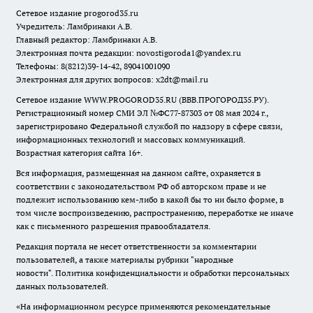
Сетевое издание
progorod35.r
u
Учредитель: Ламбринаки А.В.
Главный редактор: Ламбринаки А.В.
Электронная почта редакции:
novostigoroda1@yandex.ru
Телефоны: 8(8212)39-14-42, 89041001090
Электронная для других вопросов: x2dt@mail.ru
Сетевое издание WWW.PROGOROD35.RU (ВВВ.ПРОГОРОД35.РУ).
Регистрационный номер СМИ ЭЛ №ФС77-87303 от 08 мая 2024 г.,
зарегистрировано Федеральной службой по надзору в сфере связи,
информационных технологий и массовых коммуникаций.
Возрастная категория сайта 16+.
Вся информация, размещенная на данном сайте, охраняется в
соответствии с законодательством РФ об авторском праве и не
подлежит использованию кем-либо в какой бы то ни было форме, в
том числе воспроизведению, распространению, переработке не иначе
как с письменного разрешения правообладателя.
Редакция портала не несет ответственности за комментарии
пользователей, а также материалы рубрики "народные
новости".
Политика конфиденциальности и обработки персональных
данных пользователей
.
«На информационном ресурсе применяются рекомендательные