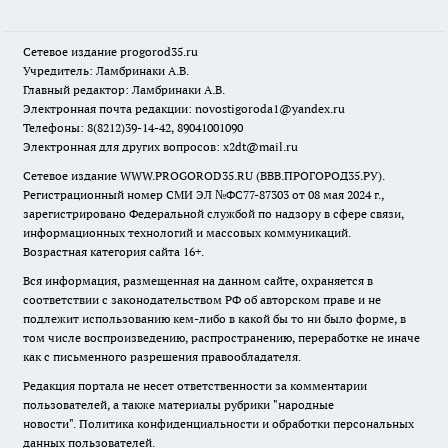
Сетевое издание
progorod35.r
u
Учредитель: Ламбринаки А.В.
Главный редактор: Ламбринаки А.В.
Электронная почта редакции:
novostigoroda1@yandex.ru
Телефоны: 8(8212)39-14-42, 89041001090
Электронная для других вопросов: x2dt@mail.ru
Сетевое издание WWW.PROGOROD35.RU (ВВВ.ПРОГОРОД35.РУ).
Регистрационный номер СМИ ЭЛ №ФС77-87303 от 08 мая 2024 г.,
зарегистрировано Федеральной службой по надзору в сфере связи,
информационных технологий и массовых коммуникаций.
Возрастная категория сайта 16+.
Вся информация, размещенная на данном сайте, охраняется в
соответствии с законодательством РФ об авторском праве и не
подлежит использованию кем-либо в какой бы то ни было форме, в
том числе воспроизведению, распространению, переработке не иначе
как с письменного разрешения правообладателя.
Редакция портала не несет ответственности за комментарии
пользователей, а также материалы рубрики "народные
новости".
Политика конфиденциальности и обработки персональных
данных пользователей
.