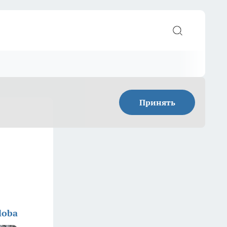
Принять
loba