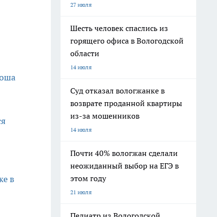
27 июля
Шесть человек спаслись из
горящего офиса в Вологодской
области
14 июля
роша
Суд отказал вологжанке в
возврате проданной квартиры
из-за мошенников
ся
14 июля
Почти 40% вологжан сделали
неожиданный выбор на ЕГЭ в
этом году
же в
21 июля
Педиатр из Вологодской