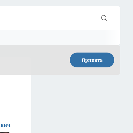
Принять
евич