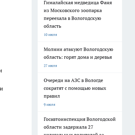
Гималайская медведица Фаня
из Московского зоопарка
переехала в Вологодскую
область
10 июля
Молнии атакуют Вологодскую
область: горят дома и деревья
27 июля
и
Очереди на АЗС в Вологде
сократят с помощью новых
 и
правил
9 июля
Госавтоинспекция Вологодской
области задержала 27
нелегальных водителей за