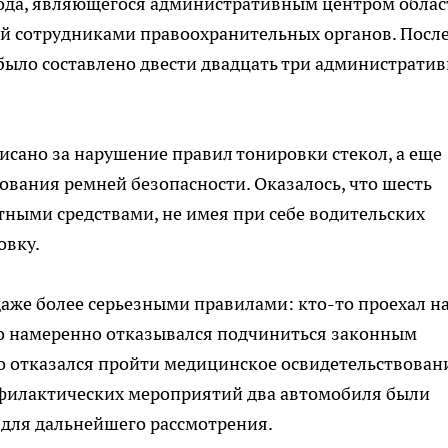
рода, являющегося административным центром облас
й сотрудниками правоохранительных органов. Посл
было составлено двести двадцать три администрати
исано за нарушение правил тонировки стекол, а еще
ования ремней безопасности. Оказалось, что шесть
ными средствами, не имея при себе водительских
овку.
аже более серьезными правилами: кто-то проехал н
о намеренно отказывался подчиниться законным
о отказался пройти медицинское освидетельствован
рофилактических мероприятий два автомобиля были
 для дальнейшего рассмотрения.