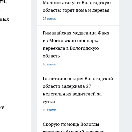
ти,
Молнии атакуют Вологодскую
е
область: горят дома и деревья
вных
27 июля
Гималайская медведица Фаня
из Московского зоопарка
переехала в Вологодскую
область
10 июля
Госавтоинспекция Вологодской
области задержала 27
а
нелегальных водителей за
сутки
ие
10 июля
Скорую помощь Вологды
возглавил бывший главврач