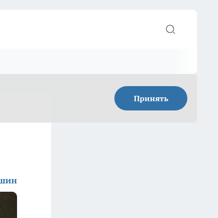
Принять
ишин