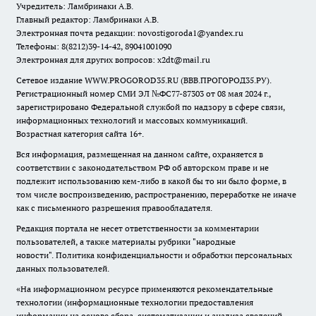
Учредитель: Ламбринаки А.В.
Главный редактор: Ламбринаки А.В.
Электронная почта редакции:
novostigoroda1@yandex.ru
Телефоны: 8(8212)39-14-42, 89041001090
Электронная для других вопросов: x2dt@mail.ru
Сетевое издание WWW.PROGOROD35.RU (ВВВ.ПРОГОРОД35.РУ).
Регистрационный номер СМИ ЭЛ №ФС77-87303 от 08 мая 2024 г.,
зарегистрировано Федеральной службой по надзору в сфере связи,
информационных технологий и массовых коммуникаций.
Возрастная категория сайта 16+.
Вся информация, размещенная на данном сайте, охраняется в
соответствии с законодательством РФ об авторском праве и не
подлежит использованию кем-либо в какой бы то ни было форме, в
том числе воспроизведению, распространению, переработке не иначе
как с письменного разрешения правообладателя.
Редакция портала не несет ответственности за комментарии
пользователей, а также материалы рубрики "народные
новости".
Политика конфиденциальности и обработки персональных
данных пользователей
.
«На информационном ресурсе применяются рекомендательные
технологии (информационные технологии предоставления
информации на основе сбора, систематизации и анализа сведений,