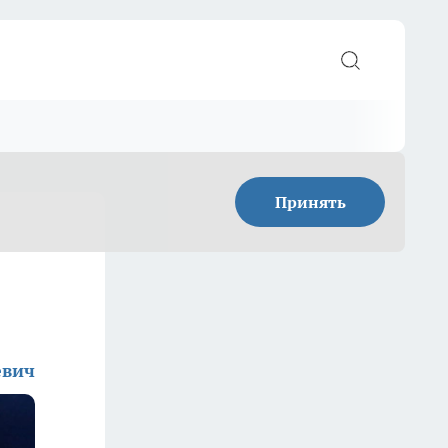
Принять
евич