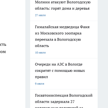
Молнии атакуют Вологодскую
область: горят дома и деревья
27 июля
Гималайская медведица Фаня
из Московского зоопарка
переехала в Вологодскую
сть
область
том
10 июля
Очереди на АЗС в Вологде
сократят с помощью новых
правил
9 июля
Госавтоинспекция Вологодской
области задержала 27
нелегальных водителей за