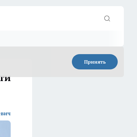
Принять
сти
евич