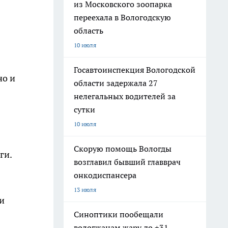
из Московского зоопарка
переехала в Вологодскую
область
10 июля
Госавтоинспекция Вологодской
но и
области задержала 27
нелегальных водителей за
сутки
10 июля
Скорую помощь Вологды
ги.
возглавил бывший главврач
онкодиспансера
13 июля
и
Синоптики пообещали
вологжанам жару до +31