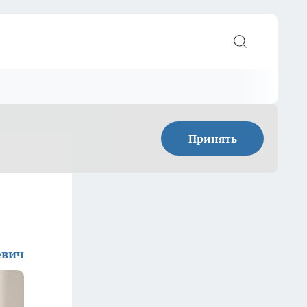
Принять
евич