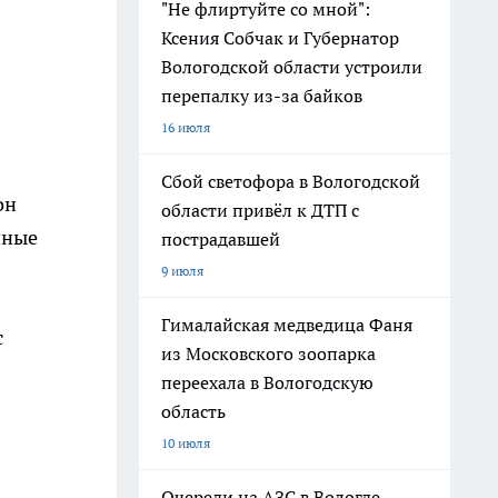
"Не флиртуйте со мной":
Ксения Собчак и Губернатор
Вологодской области устроили
перепалку из-за байков
16 июля
Сбой светофора в Вологодской
он
области привёл к ДТП с
чные
пострадавшей
9 июля
Гималайская медведица Фаня
с
из Московского зоопарка
переехала в Вологодскую
область
10 июля
Очереди на АЗС в Вологде