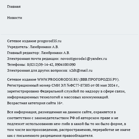
Главная
Новости
Сетевое издание
progorod35.r
u
Учредитель: Ламбринаки А.В.
Главный редактор: Ламбринаки А.В.
Электронная почта редакции:
novostigoroda1@yandex.ru
Телефоны: 8(8212)39-14-42, 89041001090
Электронная для других вопросов: x2dt@mail.ru
Сетевое издание WWW.PROGOROD35.RU (ВВВ.ПРОГОРОД35.РУ).
Регистрационный номер СМИ ЭЛ №ФС77-87303 от 08 мая 2024 г.,
зарегистрировано Федеральной службой по надзору в сфере связи,
информационных технологий и массовых коммуникаций.
Возрастная категория сайта 16+.
Вся информация, размещенная на данном сайте, охраняется в
соответствии с законодательством РФ об авторском праве и не
подлежит использованию кем-либо в какой бы то ни было форме, в
том числе воспроизведению, распространению, переработке не иначе
как с письменного разрешения правообладателя.