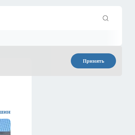
Принять
ишин