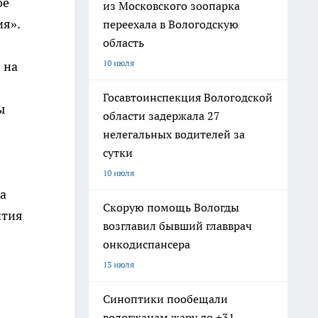
ое
из Московского зоопарка
ия».
переехала в Вологодскую
область
10 июля
 на
Госавтоинспекция Вологодской
ы
области задержала 27
нелегальных водителей за
сутки
10 июля
а
Скорую помощь Вологды
ития
возглавил бывший главврач
онкодиспансера
13 июля
Синоптики пообещали
вологжанам жару до +31