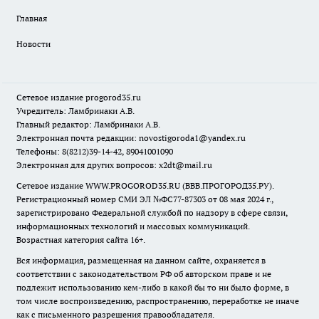
Главная
Новости
Сетевое издание
progorod35.r
u
Учредитель: Ламбринаки А.В.
Главный редактор: Ламбринаки А.В.
Электронная почта редакции:
novostigoroda1@yandex.ru
Телефоны: 8(8212)39-14-42, 89041001090
Электронная для других вопросов: x2dt@mail.ru
Сетевое издание WWW.PROGOROD35.RU (ВВВ.ПРОГОРОД35.РУ).
Регистрационный номер СМИ ЭЛ №ФС77-87303 от 08 мая 2024 г.,
зарегистрировано Федеральной службой по надзору в сфере связи,
информационных технологий и массовых коммуникаций.
Возрастная категория сайта 16+.
Вся информация, размещенная на данном сайте, охраняется в
соответствии с законодательством РФ об авторском праве и не
подлежит использованию кем-либо в какой бы то ни было форме, в
том числе воспроизведению, распространению, переработке не иначе
как с письменного разрешения правообладателя.