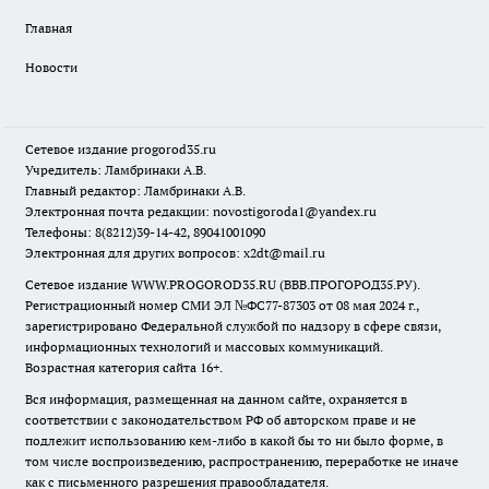
Главная
Новости
Сетевое издание
progorod35.r
u
Учредитель: Ламбринаки А.В.
Главный редактор: Ламбринаки А.В.
Электронная почта редакции:
novostigoroda1@yandex.ru
Телефоны: 8(8212)39-14-42, 89041001090
Электронная для других вопросов: x2dt@mail.ru
Сетевое издание WWW.PROGOROD35.RU (ВВВ.ПРОГОРОД35.РУ).
Регистрационный номер СМИ ЭЛ №ФС77-87303 от 08 мая 2024 г.,
зарегистрировано Федеральной службой по надзору в сфере связи,
информационных технологий и массовых коммуникаций.
Возрастная категория сайта 16+.
Вся информация, размещенная на данном сайте, охраняется в
соответствии с законодательством РФ об авторском праве и не
подлежит использованию кем-либо в какой бы то ни было форме, в
том числе воспроизведению, распространению, переработке не иначе
как с письменного разрешения правообладателя.