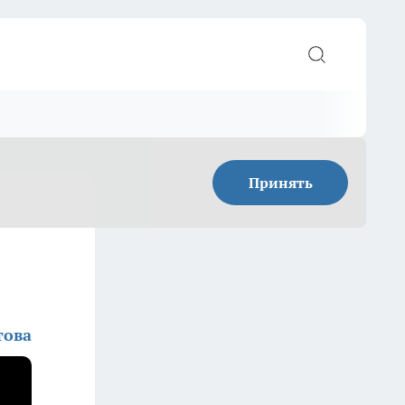
Принять
това