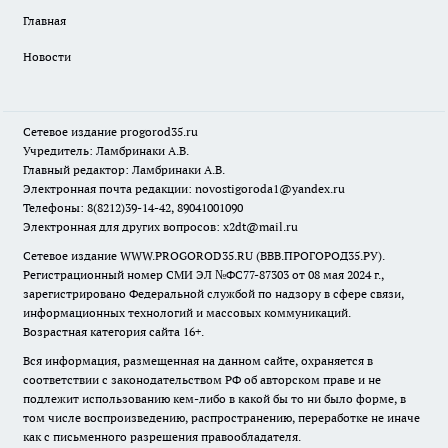
Главная
Новости
Сетевое издание
progorod35.r
u
Учредитель: Ламбринаки А.В.
Главный редактор: Ламбринаки А.В.
Электронная почта редакции:
novostigoroda1@yandex.ru
Телефоны: 8(8212)39-14-42, 89041001090
Электронная для других вопросов: x2dt@mail.ru
Сетевое издание WWW.PROGOROD35.RU (ВВВ.ПРОГОРОД35.РУ).
Регистрационный номер СМИ ЭЛ №ФС77-87303 от 08 мая 2024 г.,
зарегистрировано Федеральной службой по надзору в сфере связи,
информационных технологий и массовых коммуникаций.
Возрастная категория сайта 16+.
Вся информация, размещенная на данном сайте, охраняется в
соответствии с законодательством РФ об авторском праве и не
подлежит использованию кем-либо в какой бы то ни было форме, в
том числе воспроизведению, распространению, переработке не иначе
как с письменного разрешения правообладателя.