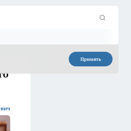
Принять
го
евич