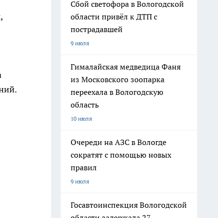
Сбой светофора в Вологодской
,
области привёл к ДТП с
пострадавшей
9 июля
Гималайская медведица Фаня
а
из Московского зоопарка
ний.
переехала в Вологодскую
область
10 июля
Очереди на АЗС в Вологде
сократят с помощью новых
правил
9 июля
Госавтоинспекция Вологодской
области задержала 27