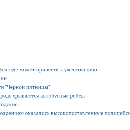
Вологде может привести к ужесточению
нии
ти "Черной пятницы"
ороде срываются автобусные рейсы
годские
одозрением оказались высокопоставленные полицейс