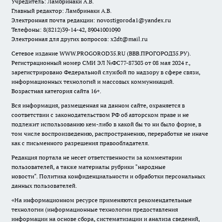
Учредитель: Ламбринаки А.В.
Главный редактор: Ламбринаки А.В.
Электронная почта редакции:
novostigoroda1@yandex.ru
Телефоны: 8(8212)39-14-42, 89041001090
Электронная для других вопросов: x2dt@mail.ru
Сетевое издание WWW.PROGOROD35.RU (ВВВ.ПРОГОРОД35.РУ).
Регистрационный номер СМИ ЭЛ №ФС77-87303 от 08 мая 2024 г.,
зарегистрировано Федеральной службой по надзору в сфере связи,
информационных технологий и массовых коммуникаций.
Возрастная категория сайта 16+.
Вся информация, размещенная на данном сайте, охраняется в
соответствии с законодательством РФ об авторском праве и не
подлежит использованию кем-либо в какой бы то ни было форме, в
том числе воспроизведению, распространению, переработке не иначе
как с письменного разрешения правообладателя.
Редакция портала не несет ответственности за комментарии
пользователей, а также материалы рубрики "народные
новости".
Политика конфиденциальности и обработки персональных
данных пользователей
.
«На информационном ресурсе применяются рекомендательные
технологии (информационные технологии предоставления
информации на основе сбора, систематизации и анализа сведений,