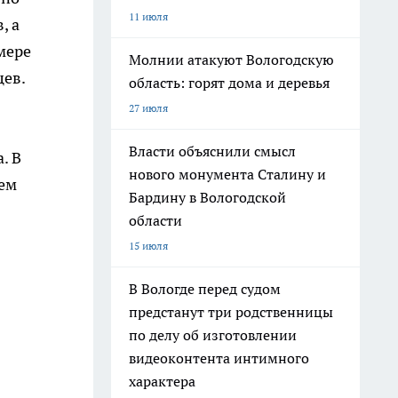
11 июля
, а
мере
Молнии атакуют Вологодскую
цев.
область: горят дома и деревья
27 июля
Власти объяснили смысл
. В
нового монумента Сталину и
нем
Бардину в Вологодской
области
15 июля
В Вологде перед судом
предстанут три родственницы
по делу об изготовлении
видеоконтента интимного
характера