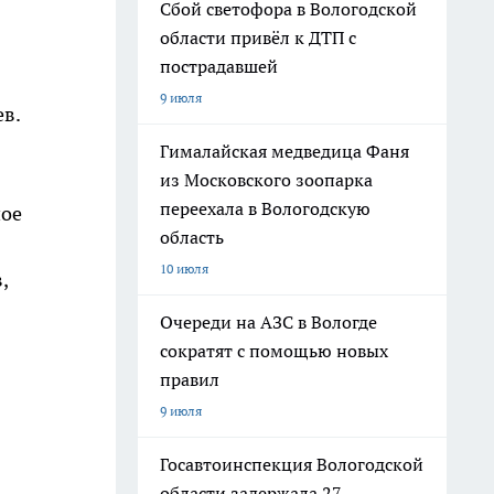
Сбой светофора в Вологодской
области привёл к ДТП с
пострадавшей
9 июля
в.
Гималайская медведица Фаня
из Московского зоопарка
переехала в Вологодскую
ное
область
10 июля
,
Очереди на АЗС в Вологде
сократят с помощью новых
правил
9 июля
Госавтоинспекция Вологодской
области задержала 27