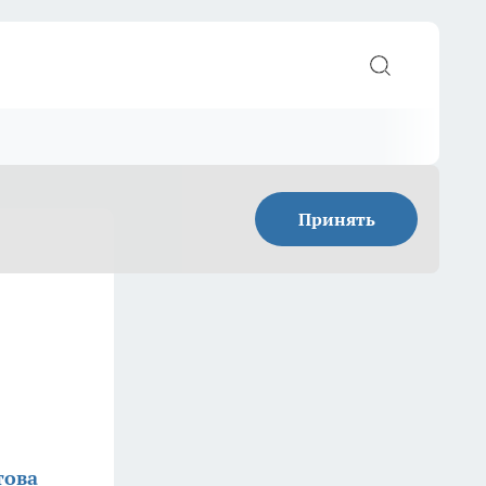
Принять
това