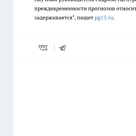
преждевременности прогнозов относите
задерживается", пишет
pg13.ru
.