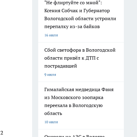
"Не флиртуйте со мной":
Ксения Собчак и Губернатор
Вологодской области устроили
перепалку из-за байков
16 июля
Сбой светофора в Вологодской
области привёл к ДТП с
пострадавшей
9 июля
Гималайская медведица Фаня
из Московского зоопарка
переехала в Вологодскую
область
10 июля
12
Очереди на АЗС в Вологде