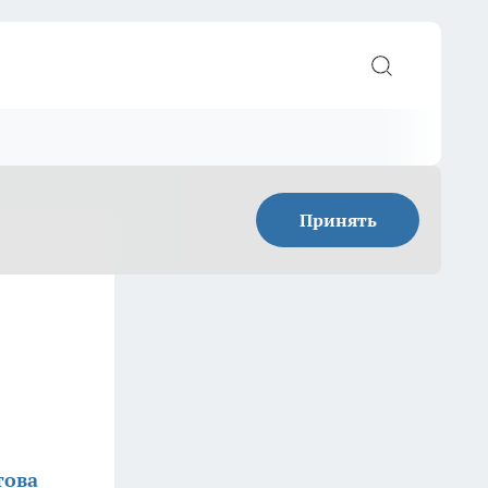
Принять
това