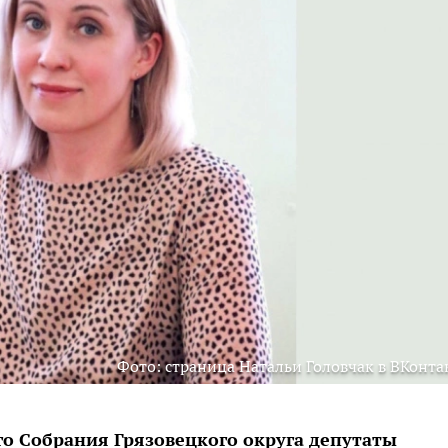
Фото: страница Натальи Головчак в ВКонта
го Собрания Грязовецкого округа депутаты