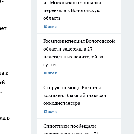
а-
из Московского зоопарка
переехала в Вологодскую
область
10 июля
ает
Госавтоинспекция Вологодской
области задержала 27
нелегальных водителей за
сутки
та к
10 июля
ей
Скорую помощь Вологды
.
возглавил бывший главврач
онкодиспансера
13 июля
ад в
Синоптики пообещали
вологжанам жару до +31