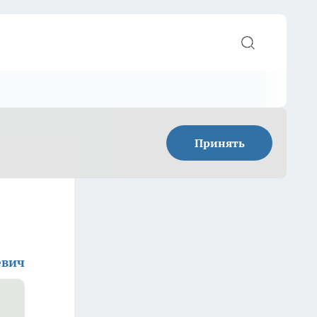
Принять
евич