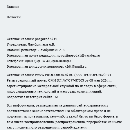
Главная
Новости
Сетевое издание
progorod35.r
u
Учредитель: Ламбринаки А.В.
Главный редактор: Ламбринаки А.В.
Электронная почта редакции:
novostigoroda1@yandex.ru
Телефоны: 8(8212)39-14-42, 89041001090
Электронная для других вопросов: x2dt@mail.ru
Сетевое издание WWW.PROGOROD35.RU (ВВВ.ПРОГОРОД35.РУ).
Регистрационный номер СМИ ЭЛ №ФС77-87303 от 08 мая 2024 г.,
зарегистрировано Федеральной службой по надзору в сфере связи,
информационных технологий и массовых коммуникаций.
Возрастная категория сайта 16+.
Вся информация, размещенная на данном сайте, охраняется в
соответствии с законодательством РФ об авторском праве и не
подлежит использованию кем-либо в какой бы то ни было форме, в
том числе воспроизведению, распространению, переработке не иначе
как с письменного разрешения правообладателя.