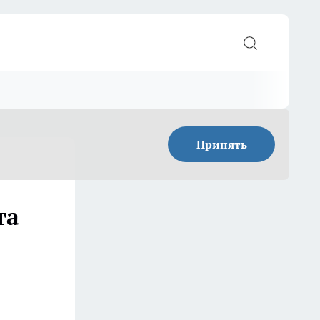
Принять
та