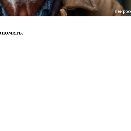
нейрос
ономить.