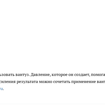
овать вантуз. Давление, которое он создает, помог
силения результата можно сочетать применение ван
ru
.