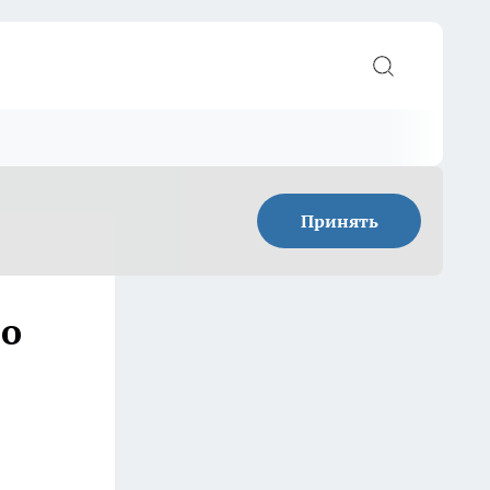
Принять
мо