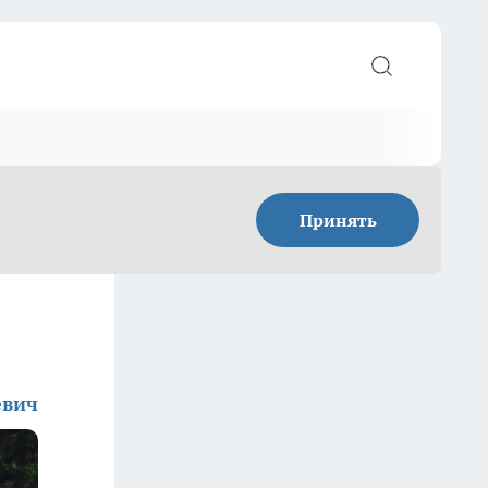
Принять
евич