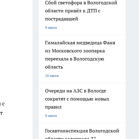
Сбой светофора в Вологодской
области привёл к ДТП с
пострадавшей
9 июля
Гималайская медведица Фаня
из Московского зоопарка
переехала в Вологодскую
область
10 июля
Очереди на АЗС в Вологде
сократят с помощью новых
 с
правил
т
9 июля
Госавтоинспекция Вологодской
области задержала 27