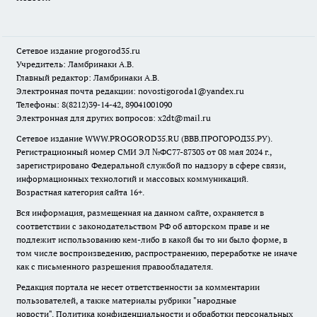
Сетевое издание
progorod35.r
u
Учредитель: Ламбринаки А.В.
Главный редактор: Ламбринаки А.В.
Электронная почта редакции:
novostigoroda1@yandex.ru
Телефоны: 8(8212)39-14-42, 89041001090
Электронная для других вопросов: x2dt@mail.ru
Сетевое издание WWW.PROGOROD35.RU (ВВВ.ПРОГОРОД35.РУ).
Регистрационный номер СМИ ЭЛ №ФС77-87303 от 08 мая 2024 г.,
зарегистрировано Федеральной службой по надзору в сфере связи,
информационных технологий и массовых коммуникаций.
Возрастная категория сайта 16+.
Вся информация, размещенная на данном сайте, охраняется в
соответствии с законодательством РФ об авторском праве и не
подлежит использованию кем-либо в какой бы то ни было форме, в
том числе воспроизведению, распространению, переработке не иначе
как с письменного разрешения правообладателя.
Редакция портала не несет ответственности за комментарии
пользователей, а также материалы рубрики "народные
новости".
Политика конфиденциальности и обработки персональных