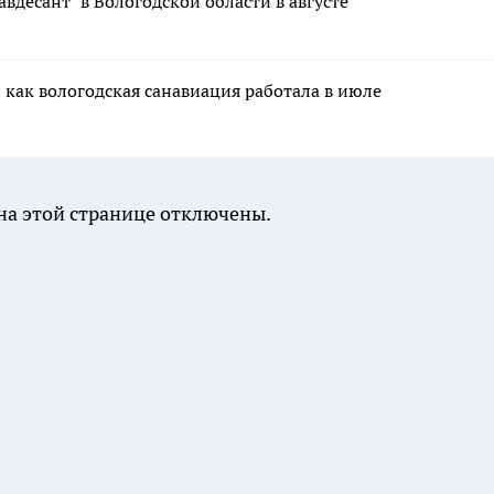
авдесант" в Вологодской области в августе
 как вологодская санавиация работала в июле
а этой странице отключены.