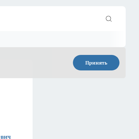
Принять
евич