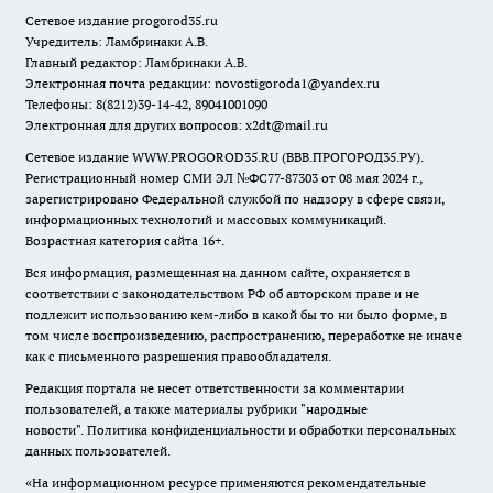
Сетевое издание
progorod35.r
u
Учредитель: Ламбринаки А.В.
Главный редактор: Ламбринаки А.В.
Электронная почта редакции:
novostigoroda1@yandex.ru
Телефоны: 8(8212)39-14-42, 89041001090
Электронная для других вопросов: x2dt@mail.ru
Сетевое издание WWW.PROGOROD35.RU (ВВВ.ПРОГОРОД35.РУ).
Регистрационный номер СМИ ЭЛ №ФС77-87303 от 08 мая 2024 г.,
зарегистрировано Федеральной службой по надзору в сфере связи,
информационных технологий и массовых коммуникаций.
Возрастная категория сайта 16+.
Вся информация, размещенная на данном сайте, охраняется в
соответствии с законодательством РФ об авторском праве и не
подлежит использованию кем-либо в какой бы то ни было форме, в
том числе воспроизведению, распространению, переработке не иначе
как с письменного разрешения правообладателя.
Редакция портала не несет ответственности за комментарии
пользователей, а также материалы рубрики "народные
новости".
Политика конфиденциальности и обработки персональных
данных пользователей
.
«На информационном ресурсе применяются рекомендательные