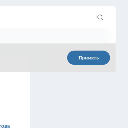
Принять
това