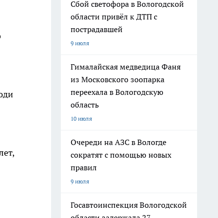
Сбой светофора в Вологодской
области привёл к ДТП с
пострадавшей
о
9 июля
Гималайская медведица Фаня
из Московского зоопарка
переехала в Вологодскую
юди
область
10 июля
Очереди на АЗС в Вологде
лет,
сократят с помощью новых
правил
9 июля
Госавтоинспекция Вологодской
области задержала 27