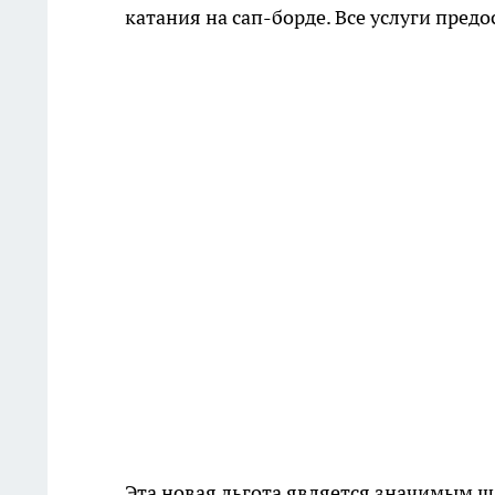
катания на сап-борде. Все услуги пред
Эта новая льгота является значимым ш