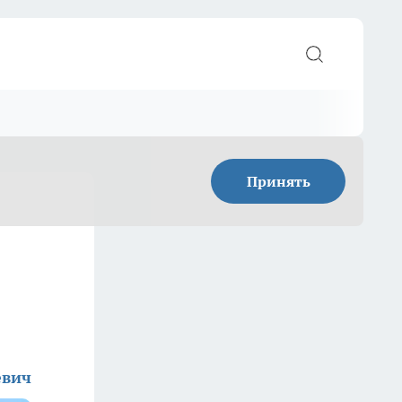
Принять
евич