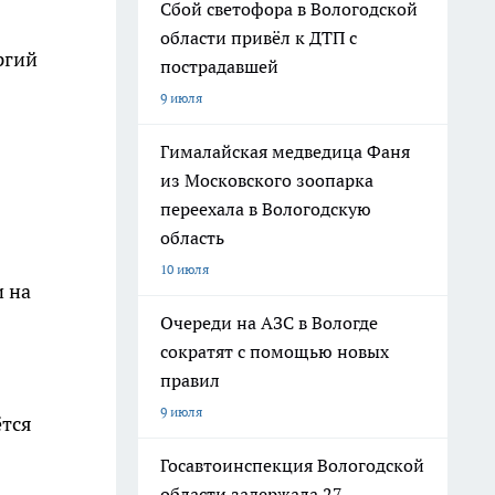
Сбой светофора в Вологодской
области привёл к ДТП с
ргий
пострадавшей
9 июля
Гималайская медведица Фаня
из Московского зоопарка
переехала в Вологодскую
область
10 июля
и на
Очереди на АЗС в Вологде
сократят с помощью новых
правил
9 июля
ётся
Госавтоинспекция Вологодской
области задержала 27