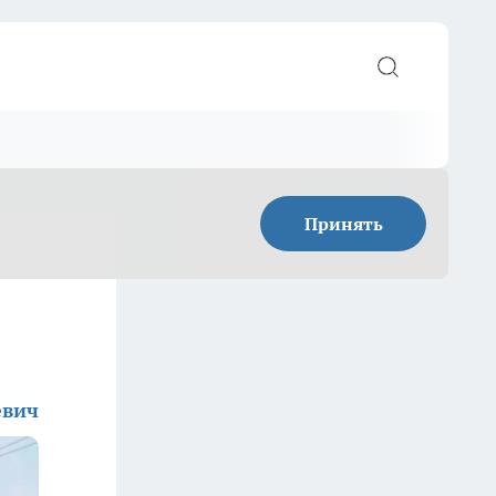
Принять
евич