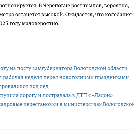
огнозируется. В Череповце рост темпов, вероятно,
метра останется высокой. Ожидается, что колебания
025 году маловероятно.
оту на посту замгубернатора Вологодской области
я рабочая неделя перед новогодними праздниками
провалился под лед
ступила дорогу и пострадала в ДТП с «Ладой»
адровые перестановки в министерствах Вологодско