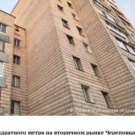
Фото взято из архива редак
вадратного метра на вторичном рынке Череповца