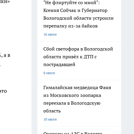
чки»
"Не флиртуйте со мной":
Ксения Собчак и Губернатор
Вологодской области устроили
перепалку из-за байков
16 июля
Сбой светофора в Вологодской
 а в
области привёл к ДТП с
,
пострадавшей
9 июля
Гималайская медведица Фаня
это
из Московского зоопарка
переехала в Вологодскую
область
10 июля
Очереди на АЗС в Вологде