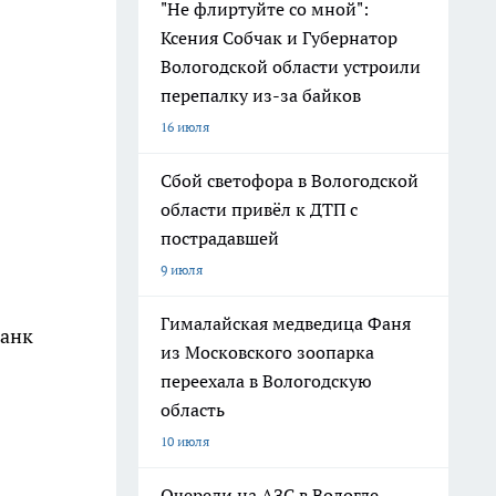
"Не флиртуйте со мной":
Ксения Собчак и Губернатор
Вологодской области устроили
перепалку из-за байков
16 июля
Сбой светофора в Вологодской
области привёл к ДТП с
пострадавшей
9 июля
Гималайская медведица Фаня
банк
из Московского зоопарка
переехала в Вологодскую
область
10 июля
Очереди на АЗС в Вологде