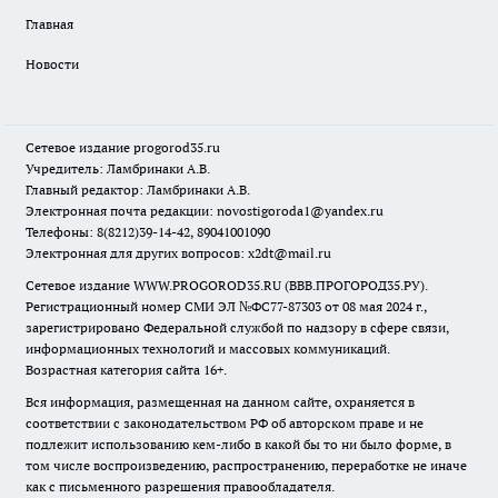
Главная
Новости
Сетевое издание
progorod35.r
u
Учредитель: Ламбринаки А.В.
Главный редактор: Ламбринаки А.В.
Электронная почта редакции:
novostigoroda1@yandex.ru
Телефоны: 8(8212)39-14-42, 89041001090
Электронная для других вопросов: x2dt@mail.ru
Сетевое издание WWW.PROGOROD35.RU (ВВВ.ПРОГОРОД35.РУ).
Регистрационный номер СМИ ЭЛ №ФС77-87303 от 08 мая 2024 г.,
зарегистрировано Федеральной службой по надзору в сфере связи,
информационных технологий и массовых коммуникаций.
Возрастная категория сайта 16+.
Вся информация, размещенная на данном сайте, охраняется в
соответствии с законодательством РФ об авторском праве и не
подлежит использованию кем-либо в какой бы то ни было форме, в
том числе воспроизведению, распространению, переработке не иначе
как с письменного разрешения правообладателя.