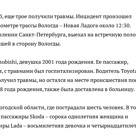
иб, еще трое получили травмы. Инцидент произошел
ометре трассы Вологда – Новая Ладога около 12:30.
авлении Санкт-Петербурга, выехал на встречную поло
авшей в сторону Вологды.
ubishi, девушка 2001 года рождения. Ее пассажир,
я, с травмами был госпитализирован. Водитель Toyot
олучил травмы, но остался на месте происшествия по
8 года рождения, также была доставлена в больницу.
годской области, где пострадали шесть человек. В т
 пассажиры Skoda – сорока однолетняя женщина и
жиры Lada – восьмилетняя девочка и четырнадцатиле