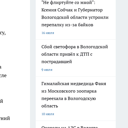
"Не флиртуйте со мной":
Ксения Собчак и Губернатор
Вологодской области устроили
перепалку из-за байков
су,
16 июля
Сбой светофора в Вологодской
области привёл к ДТП с
пострадавшей
a
9 июля
сле
Гималайская медведица Фаня
из Московского зоопарка
переехала в Вологодскую
ой
область
10 июля
тний
Очереди на АЗС в Вологде