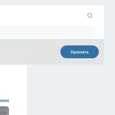
Принять
ишин